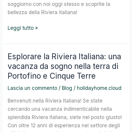
soggiorno con noi oggi stesso e scoprite la
bellezza della Riviera italiana!
Leggi tutto »
Esplorare la Riviera Italiana: una
Esplorare
la
vacanza da sogno nella terra di
Riviera
Portofino e Cinque Terre
Italiana:
Lascia un commento
/
Blog
/
holidayhome.cloud
una
vacanza
Benvenuti nella Riviera Italiana! Se state
da
cercando una vacanza indimenticabile nella
sogno
splendida Riviera Italiana, siete nel posto giusto!
nella
Con oltre 12 anni di esperienza nel settore degli
terra