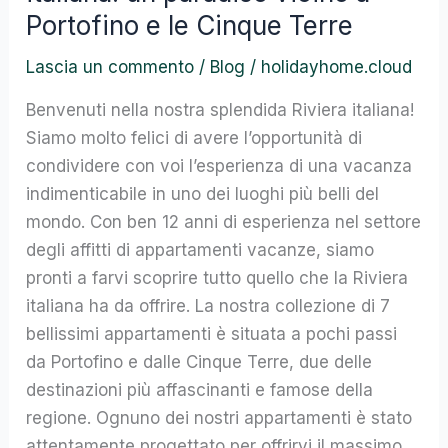
splendida
Portofino e le Cinque Terre
Riviera
Lascia un commento
/
Blog
/
holidayhome.cloud
italiana:
un
Benvenuti nella nostra splendida Riviera italiana!
paradiso
Siamo molto felici di avere l’opportunità di
vicino
condividere con voi l’esperienza di una vacanza
a
indimenticabile in uno dei luoghi più belli del
Portofino
mondo. Con ben 12 anni di esperienza nel settore
e
degli affitti di appartamenti vacanze, siamo
le
pronti a farvi scoprire tutto quello che la Riviera
Cinque
italiana ha da offrire. La nostra collezione di 7
Terre
bellissimi appartamenti è situata a pochi passi
da Portofino e dalle Cinque Terre, due delle
destinazioni più affascinanti e famose della
regione. Ognuno dei nostri appartamenti è stato
attentamente progettato per offrirvi il massimo