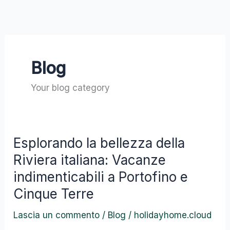
Vai
al
contenuto
Blog
Your blog category
Esplorando la bellezza della
Esplorando
la
Riviera italiana: Vacanze
bellezza
indimenticabili a Portofino e
della
Cinque Terre
Riviera
italiana:
Lascia un commento
/
Blog
/
holidayhome.cloud
Vacanze